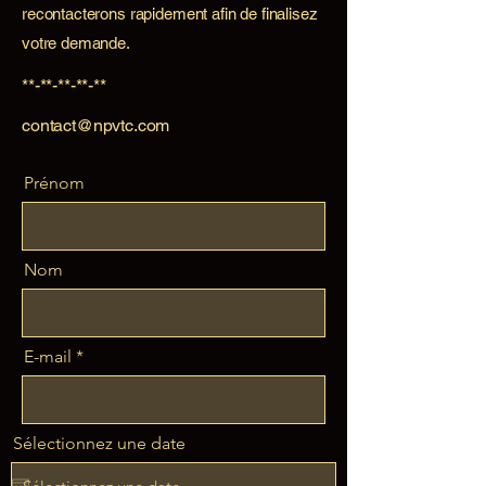
recontacterons rapidement afin de finalisez
votre demande.
**-**-**-**-**
contact@npvtc.com
Prénom
Nom
E-mail
Sélectionnez une date