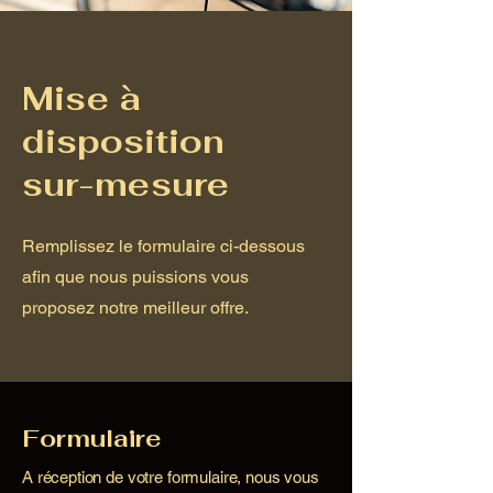
Mise à
disposition
sur-mesure
Remplissez le formulaire ci-dessous
afin que nous puissions vous
proposez notre meilleur offre.
Formulaire
A réception de votre formulaire, nous vous